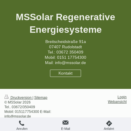
MSSolar Regenerative
Energiesysteme
Breitscheidstraße 91a
07407 Rudolstadt
Tel.: 03672 350409
Mobil: 0151 17754300
Mail: info@mssolar.de
Kontakt
Login
Druckversion
|
Sitemap
Webansicht
© MSSolar 2026
Tel.. 03672/350409
Mobil: 015117754300 E-Mail:
info@mssolar.de
Anrufen
E-Mail
Anfahrt